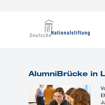
Zum
Inhalt
springen
AlumniBrücke in 
V
E
J