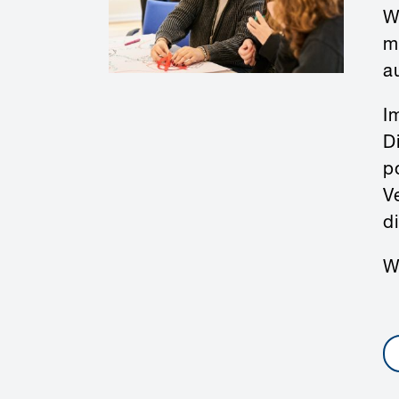
W
m
a
I
D
p
V
d
W