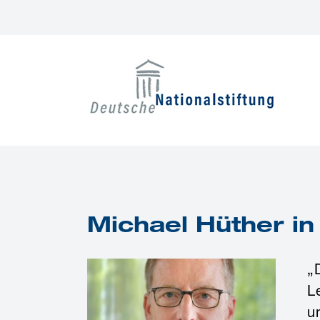
Zum
Inhalt
springen
Michael Hüther in
„
L
u