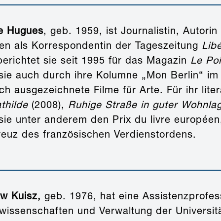
e Hugues
, geb. 1959, ist Journalistin, Autor
nen als Korrespondentin der Tageszeitung
Lib
berichtet sie seit 1995 für das Magazin
Le Poi
sie auch durch ihre Kolumne „Mon Berlin“ i
h ausgezeichnete Filme für Arte. Für ihr lit
thilde
(2008),
Ruhige Straße in guter Wohnla
 sie unter anderem den Prix du livre europée
kreuz des französischen Verdienstordens.
aw Kuisz,
geb. 1976, hat eine Assistenzprofes
wissenschaften und Verwaltung der Universitä