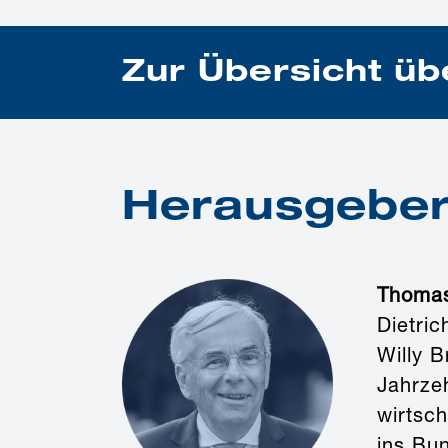
Zur Übersicht üb
Herausgebe
Thoma
Dietric
Willy 
Jahrzeh
wirtsch
ins Bu