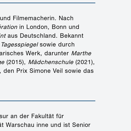
in und Filmemacherin. Nach
ération
in London, Bonn und
nt
aus Deutschland. Bekannt
m
Tagesspiegel
sowie durch
erarisches Werk, darunter
Marthe
ge
(2015),
Mädchenschule
(2021),
n, den Prix Simone Veil sowie das
sur an der Fakultät für
t Warschau inne und ist Senior