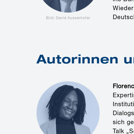
Wieder
Deutsch
Bild: David Ausserhofer
Autorinnen 
Floren
Experti
Instit
Dialogs
sich g
Talk „