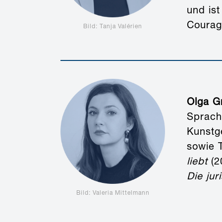
und is
Courag
Bild: Tanja Valérien
Olga G
Sprach
Kunstge
sowie 
liebt
(2
Die jur
Bild: Valeria Mittelmann