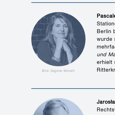
Pascal
Statio
Berlin 
wurde 
mehrfac
und Ma
erhielt
Ritter
Bild: Dagmar Morath
Jarosł
Rechts