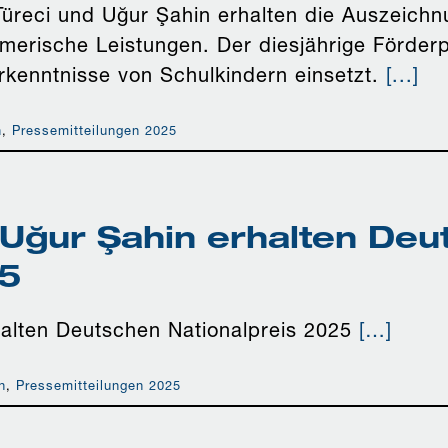
Türeci und Uğur Şahin erhalten die Auszeich
hmerische Leistungen. Der diesjährige Förderpr
rkenntnisse von Schulkindern einsetzt.
[...]
n
,
Pressemitteilungen 2025
 Uğur Şahin erhalten Deu
25
halten Deutschen Nationalpreis 2025
[…]
n
,
Pressemitteilungen 2025