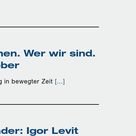
hen. Wer wir sind.
ober
g in bewegter Zeit
[…]
der: Igor Levit